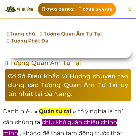
0905.261182
0786.344186
Trang chủ
Tượng Quan Âm Tự Tại
Tượng Phật Đá
Tượng Quan Âm Tự Tại
Cơ Sở Điêu Khắc Vĩ Hương chuyên tạo
dựng các Tượng Quan Âm Tự Tại uy
tín nhất tại Đà Nẵng.
Danh hiệu
«
Quán tự tại
»
có ý nghĩa là chỉ
cần chúng ta
chịu khó quán chiếu chính
mình
, không để thân tâm động trước thất