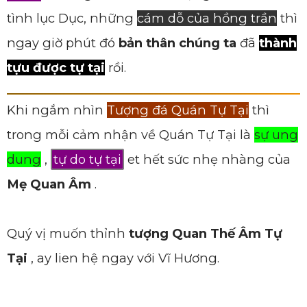
tình lục Dục, những
cám dỗ của hồng trần
thì
ngay giờ phút đó
bản thân chúng ta
đã
thành
tựu được tự tại
rồi.
Khi ngắm nhìn
Tượng đá Quán Tự Tại
thì
trong mỗi cảm nhận về Quán Tự Tại là
sự ung
dung
,
tự do tự tại
et hết sức nhẹ nhàng của
Mẹ Quan Âm
.
Quý vị muốn thỉnh
tượng Quan Thế Âm Tự
Tại
, ay lien hệ ngay với Vĩ Hương.