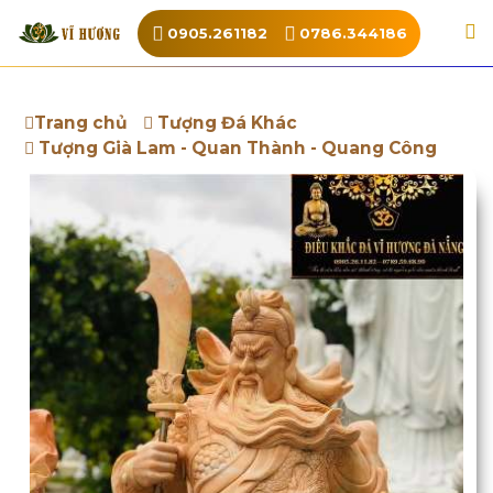
0905.261182
0786.344186
Trang chủ
Tượng Đá Khác
Tượng Già Lam - Quan Thành - Quang Công