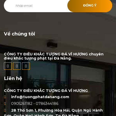
ĐỒNG Ý
Về chúng tôi
CÔNG TY ĐIÊU KHẮC TƯỢNG ĐÁ VĨ HƯƠNG chuyên
điêu khắc tượng phật tại Đà Nẵng.
Liên hệ
CÔNG TY ĐIÊU KHẮC TƯỢNG ĐÁ VĨ HƯƠNG
info@tuongphatdanang.com
0905261182 - 0786344186
28 Thổ Sơn 1, Phường Hòa Hải, Quận Ngũ Hành
Sơn, Quận Ngũ Hành Sơn, Tp Đà Nẵng