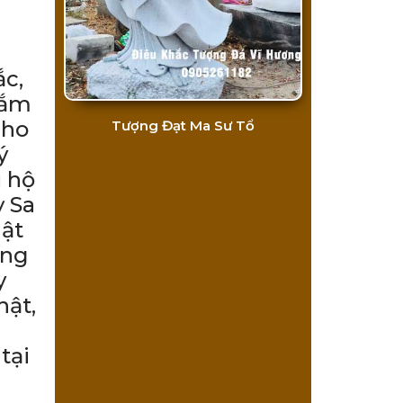
ắc,
nắm
cho
Tượng Đạt Ma Sư Tổ
ý
ủ hộ
ỳ Sa
ật
ang
y
hật,
tại