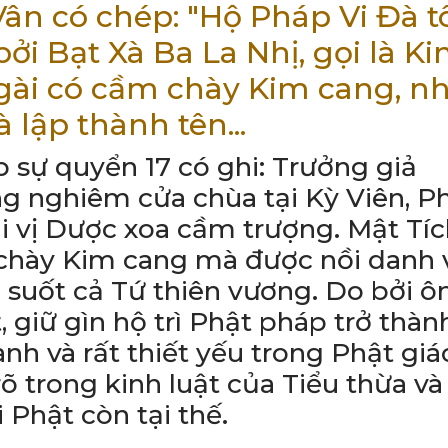
Vân có chép: "Hộ Pháp Vi Đà t
bởi Bạt Xà Ba La Nhị, gọi là K
Ngài có cầm chày Kim cang, n
 lập thành tên...
 sự quyển 17 có ghi: Trưởng giả
g nghiêm cửa chùa tại Kỳ Viên, P
i vị Dược xoa cầm trượng. Mật Tíc
chày Kim cang mà được nồi danh 
g suốt cả Tứ thiên vương. Do bởi ô
 giữ gìn hộ trì Phật pháp trở thành
nh và rất thiết yếu trong Phật giá
õ trong kinh luật của Tiểu thừa và
i Phật còn tại thế.