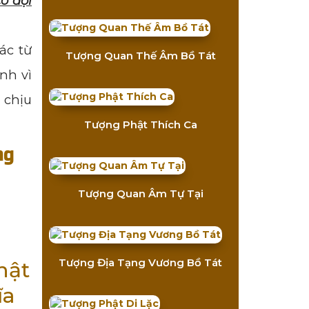
ó đội
ác từ
Tượng Quan Thế Âm Bồ Tát
nh vì
 chịu
Tượng Phật Thích Ca
ng
Tượng Quan Âm Tự Tại
Tượng Địa Tạng Vương Bồ Tát
hật
ĩa