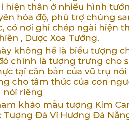
i hiện thân ở nhiều hình tướ
yên hóa độ, phù trợ chúng s
c, có nơi ghi chép ngài hiện t
iên , Dược Xoa Tướng.
ày không hề là biểu tượng c
 đó chính là tượng trưng cho 
c tại căn bản của vũ trụ nói
ng cho tâm thức của con ngư
nói riêng
tham khảo mẫu tượng Kim Ca
ắc Tượng Đá Vĩ Hương Đà Nẵn