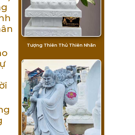
ng
anh
hân
Tượng Thiên Thủ Thiên Nhãn
ho
sự
ời
ng
g