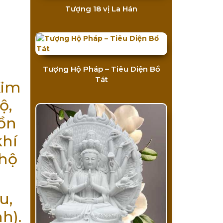
Tượng 18 vị La Hán
Tượng Hộ Pháp – Tiêu Diện Bồ
Tát
Kim
ộ,
uồn
khí
 hộ
u,
h).