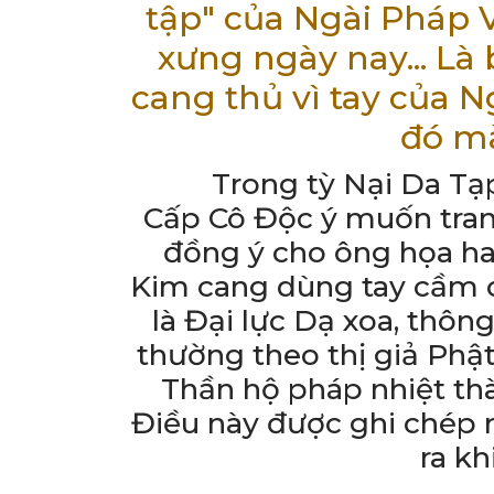
tập" của Ngài Pháp 
xưng ngày nay... Là 
cang thủ vì tay của 
đó mà
Trong tỳ Nại Da Tạp
Cấp Cô Độc ý muốn tran
đồng ý cho ông họa ha
Kim cang dùng tay cầm 
là Đại lực Dạ xoa, thôn
thường theo thị giả Phật,
Thần hộ pháp nhiệt thà
Điều này được ghi chép r
ra kh