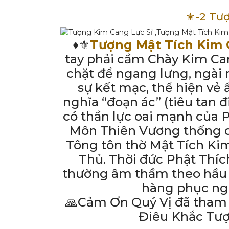
⚜️-2 Tư
♦️⚜️
Tượng Mật Tích Kim
tay phải cầm Chày Kim Can
chặt để ngang lưng, ngà
sự kết mạc, thể hiện vẻ 
nghĩa “đoạn ác” (tiêu tan 
có thần lực oai mạnh của Ph
Môn Thiên Vương thống q
Tông tôn thờ Mật Tích Ki
Thủ. Thời đức Phật Thích
thường âm thầm theo hầu b
hàng phục ngo
🙏Cảm Ơn Quý Vị đã tham
Điêu Khắc Tư