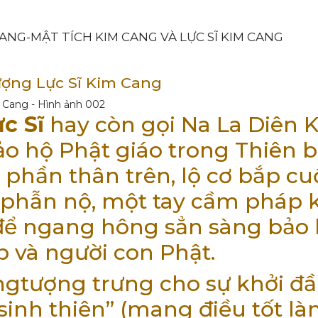
CANG-MẬT TÍCH KIM CANG VÀ LỰC SĨ KIM CANG
Tượng Lực Sĩ Kim Cang
c Sĩ
hay còn gọi Na La Diên 
ảo hộ Phật giáo trong Thiên b
 phần thân trên, lộ cơ bắp c
 phẫn nộ, một tay cầm pháp 
 để ngang hông sẳn sàng bảo
p và người con Phật.
gtượng trưng cho sự khởi đầ
sinh thiện” (mang điều tốt làn