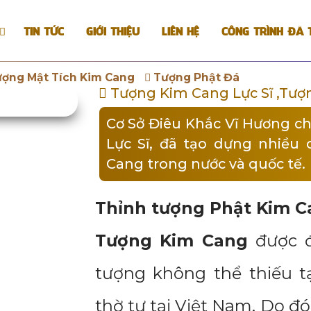
TIN TỨC
GIỚI THIỆU
LIÊN HỆ
CÔNG TRÌNH ĐÃ 
ượng Mật Tích Kim Cang
Tượng Phật Đá
Tượng Kim Cang Lực Sĩ ,Tượ
Cơ Sở Điêu Khắc Vĩ Hương c
Lực Sĩ, đã tạo dựng nhiều
Cang trong nước và quốc tế.
Thỉnh tượng Phật Kim Ca
Tượng Kim Cang
được đ
tượng không thể thiếu t
thờ tự tại Việt Nam. Do đó