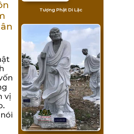
ôn
Tượng Phật Di Lặc
im
hân
hật
h
vốn
ng
 vị
o.
 nói