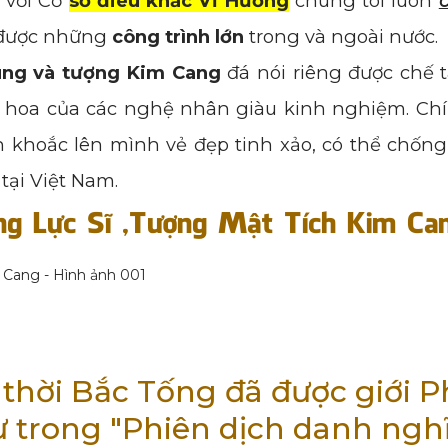
n với Cơ
sỡ điêu khắc Vĩ Hương
chúng tôi luôn
c
 được những
công trình lớn
trong và ngoài nước.
ung và tượng Kim Cang
đá nói riêng được chế t
i hoa của các nghệ nhân giàu kinh nghiệm. Chí
 khoắc lên mình vẻ đẹp tinh xảo, có thể chống
 tại Việt Nam.
g Lực Sĩ ,Tượng Mật Tích Kim Ca
 thời Bắc Tống đã được giới P
 trong "Phiên dịch danh ngh