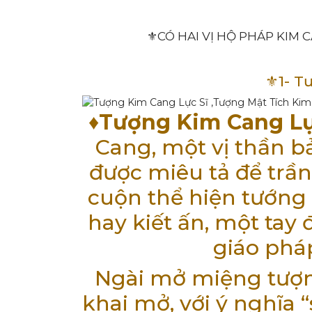
⚜️CÓ HAI VỊ HỘ PHÁP KIM 
⚜️1- 
♦️
Tượng Kim Cang Lự
Cang, một vị thần b
được miêu tả để trần
cuộn thể hiện tướng
hay kiết ấn, một tay
giáo phá
Ngài mở miệng tượn
khai mở, với ý nghĩa “