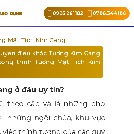
TẠO DỰNG
0905.261182
0786.344186
ng Mật Tích Kim Cang
huyên điêu khắc Tượng Kim Cang
 công trình Tượng Mật Tích Kim
ng ở đâu uy tín?
i theo cặp và là những pho
ại những ngôi chùa, khu vực
, việc thỉnh tượng của các quý