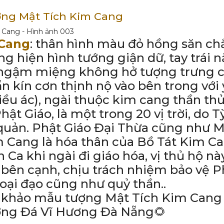
ợng Mật Tích Kim Cang
 Cang
: thân hình màu đỏ hồng săn ch
g hiện hình tướng giận dữ, tay trái 
i ngậm miệng không hở tượng trưng 
ẩn kín cơn thịnh nộ vào bên trong với 
điều ác), ngài thuộc kim cang thần th
ật Giáo, là một trong 20 vị trời, do T
uản. Phật Giáo Đại Thừa cũng như M
m Cang là hóa thân của Bồ Tát Kim C
 Ca khi ngài đi giáo hóa, vị thủ hộ nà
ên cạnh, chịu trách nhiệm bảo vệ P
ại đạo cũng như quỷ thần..
 khảo mẫu tượng Mật Tích Kim Cang 
ợng Đá Vĩ Hương Đà Nẵng🌻