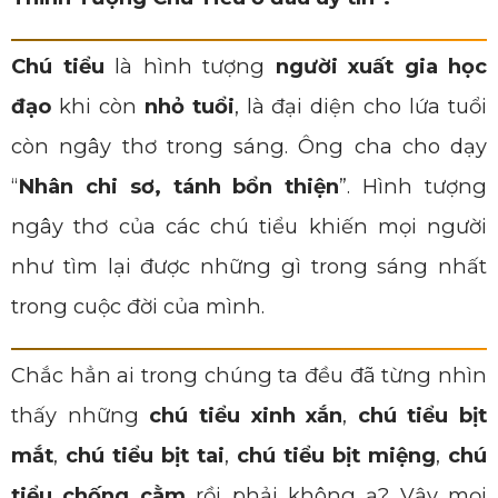
Chú tiểu
là hình tượng
người xuất gia học
đạo
khi còn
nhỏ tuổi
, là đại diện cho lứa tuổi
còn ngây thơ trong sáng. Ông cha cho dạy
“
Nhân chi sơ, tánh bổn thiện
”. Hình tượng
ngây thơ của các chú tiểu khiến mọi người
như tìm lại được những gì trong sáng nhất
trong cuộc đời của mình.
Chắc hẳn ai trong chúng ta đều đã từng nhìn
thấy những
chú tiểu xinh xắn
,
chú tiểu bịt
mắt
,
chú tiểu bịt tai
,
chú tiểu bịt miệng
,
chú
tiểu chống cằm
rồi phải không ạ? Vậy mọi