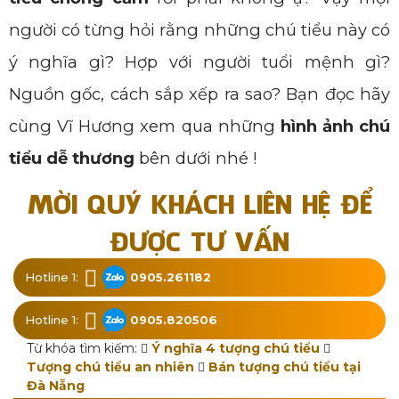
người có từng hỏi rằng những chú tiểu này có
ý nghĩa gì? Hợp với người tuổi mệnh gì?
Nguồn gốc, cách sắp xếp ra sao? Bạn đọc hãy
cùng Vĩ Hương xem qua những
hình ảnh chú
tiểu dễ thương
bên dưới nhé !
MỜI QUÝ KHÁCH LIÊN HỆ ĐỂ
ĐƯỢC TƯ VẤN
Hotline 1:
0905.261182
Hotline 1:
0905.820506
Từ khóa tìm kiếm:
Ý nghĩa 4 tượng chú tiểu
Tượng chú tiểu an nhiên
Bán tượng chú tiểu tại
Đà Nẵng