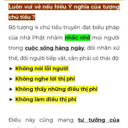
Luôn vui vẻ nếu hiểu Ý nghĩa của tượng
chú tiểu ?
Bộ tượng 4 chú tiểu truyền đạt biểu pháp
của nhà Phật nhằm
nhắc nhở
mọi người
trong
cuộc sống hàng ngày
, đối nhân xử
thế, đối người tiếp vật, cần phải có thái độ:
►
Không nói lỗi người
►
Không nghe lời thị phi
►
Không thấy những điều thị phi
►
Không làm điều thị phi
Điều này cũng mang
tư tưởng của