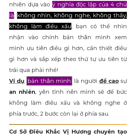
nhiên dựa vào
ý nghĩa độc lập của 4 chú
là
:
không nhìn, không nghe, không thấy,
không làm điều xấu
, bạn có thể nhìn
nhận vào chính bản thân mình xem
mình ưu tiên điều gì hơn, cần thiết điều
gì hơn và sắp xếp theo thứ tự ưu tiên từ
trái qua phải nhé!
Ví dụ
bản thân mình
là người
đề cao
sự
an nhiên
, yên tĩnh nên mình sẽ để bức
không làm điều xấu và không nghe ở
phía trước, 2 bước còn lại ở phía sau.
Cơ Sở Điêu Khắc Vị Hương chuyên tạo